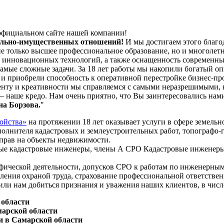
официальном сайте нашей компании!
мельно-имущественных отношений!
И мы достигаем этого благо
только высшее профессиональное образование, но и многолетни
е инновационных технологий, а также оснащенность современ
амые сложные задачи. За 18 лет работы мы накопили богатый о
и приобрели способность к оперативной перестройке бизнес-пр
енту и креативности мы справляемся с самыми неразрешимыми, 
 наше кредо. Нам очень приятно, что Вы заинтересовались нами
а Борзова.
"
ойства»
на протяжении 18 лет оказывает услуги в сфере земел
полнителя кадастровых и землеустроительных работ, топографо-
рав на объекты недвижимости.
ные кадастровые инженеры, члены А СРО Кадастровые инженеры
афической деятельности, допусков СРО к работам по инженерн
вления охраной труда, страхование профессиональной ответстве
и нам добиться признания и уважения наших клиентов, в числ
области
марской области
и в Самарской области