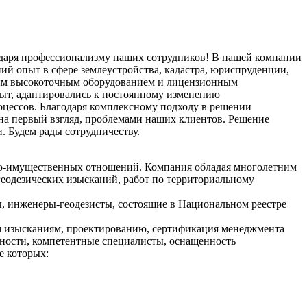
даря профессионализму наших сотрудников! В нашей компании
й опыт в сфере землеустройства, кадастра, юриспруденции,
ным высокоточным оборудованием и лицензионным
пыт, адаптировались к постоянному изменению
оцессов. Благодаря комплексному подходу в решении
на первый взгляд, проблемами наших клиентов. Решение
. Будем рады сотрудничеству.
ьно-имущественных отношений. Компания обладая многолетним
геодезических изысканий, работ по территориальному
, инженеры-геодезисты, состоящие в Национальном реестре
ым изысканиям, проектированию, сертификация менеджмента
нности, компетентные специалисты, оснащенность
е которых: