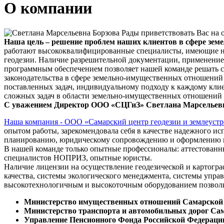
О компании
Рады приветствовать Вас на 
Наша цель – решение проблем наших клиентов в сфере зе
работают высококвалифицированные специалисты, имеющие не 
геодезии. Наличие разрешительной документации, применени
программным обеспечением позволяет нашей команде решать с
законодательства в сфере земельно-имущественных отношений 
поставленных задач, индивидуальному подходу к каждому кли
сложных задач в области земельно-имущественных отношений –
С уважением Директор ООО «СЦГиЗ» Светлана Марсельевн
Наша компания - ООО «Самарский центр геодезии и землеустр
опытом работы, зарекомендовала себя в качестве надежного ис
планированию, юридическому сопровождению и оформлению п
В нашей команде только опытные профессионалы: аттестован
специалистов НОПРИЗ, опытные юристы.
Наличие лицензии на осуществление геодезической и картогр
качества, системы экологического менеджмента, системы упра
высокотехнологичным и высокоточным оборудованием позволил
Министерство имущественных отношений Самарской 
Министерство транспорта и автомобильных дорог Са
Управление Пенсионного Фонда Российской Федераци