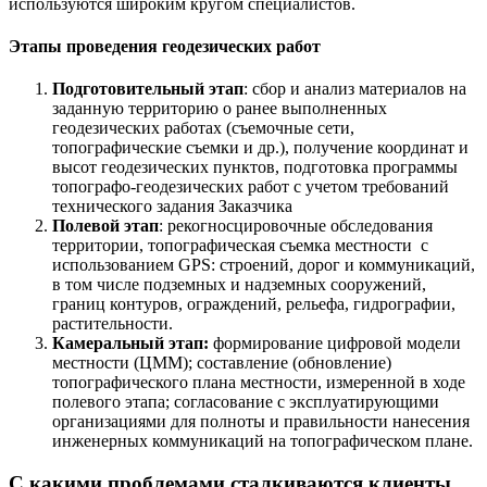
используются широким кругом специалистов.
Этапы проведения геодезических работ
Подготовительный этап
: сбор и анализ материалов на
заданную территорию о ранее выполненных
геодезических работах (съемочные сети,
топографические съемки и др.), получение координат и
высот геодезических пунктов, подготовка программы
топографо-геодезических работ с учетом требований
технического задания Заказчика
Полевой этап
: рекогносцировочные обследования
территории, топографическая съемка местности с
использованием GPS: строений, дорог и коммуникаций,
в том числе подземных и надземных сооружений,
границ контуров, ограждений, рельефа, гидрографии,
растительности.
Камеральный этап:
формирование цифровой модели
местности (ЦММ); составление (обновление)
топографического плана местности, измеренной в ходе
полевого этапа; согласование с эксплуатирующими
организациями для полноты и правильности нанесения
инженерных коммуникаций на топографическом плане.
С какими проблемами сталкиваются клиенты