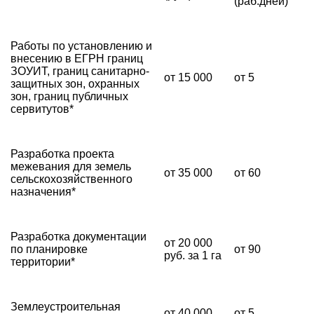
(раб.дней)
Работы по установлению и
внесению в ЕГРН границ
ЗОУИТ, границ санитарно-
от 15 000
от 5
защитных зон, охранных
зон, границ публичных
сервитутов*
Разработка проекта
межевания для земель
от 35 000
от 60
сельскохозяйственного
назначения*
Разработка документации
от 20 000
по планировке
от 90
руб. за 1 га
территории*
Землеустроительная
от 40 000
от 5