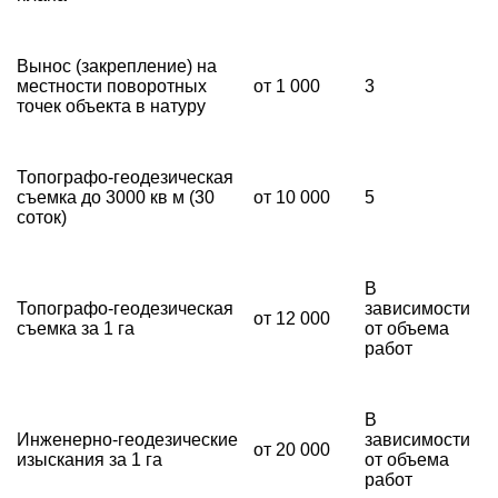
Вынос (закрепление) на
местности поворотных
от 1 000
3
точек объекта в натуру
Топографо-геодезическая
съемка до 3000 кв м (30
от 10 000
5
соток)
В
Топографо-геодезическая
зависимости
от 12 000
съемка за 1 га
от объема
работ
В
Инженерно-геодезические
зависимости
от 20 000
изыскания за 1 га
от объема
работ